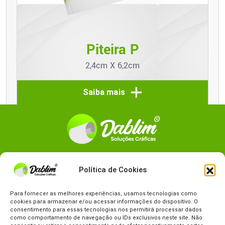
Piteira P
2,4cm X 6,2cm
Saiba mais
Siga a
DABLIM
nas redes sociais.
Política de Cookies
Para fornecer as melhores experiências, usamos tecnologias como
cookies para armazenar e/ou acessar informações do dispositivo. O
consentimento para essas tecnologias nos permitirá processar dados
como comportamento de navegação ou IDs exclusivos neste site. Não