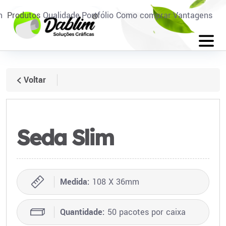
m
Produtos
Qualidade
Portfólio
Como comprar
Vantagens
Voltar
Seda Slim
Medida:
108 X 36mm
Quantidade:
50 pacotes por caixa